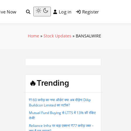
ive Now
Log in
Register
Light
mode
(click
Home
»
Stock Updates
»
BANSALWIRE
to
switch
to
dark)
🔥Trending
₹160 करोड़ का नया ऑर्डर! क्या अब दौड़ेगा Dilip
Buildcon Limited का स्टॉक?
Mutual Fund Buying से LTTS में 13% की रॉकेट
तेजी!
Reliance Infra पर बड़ा एक्शन! ₹77 करोड़ जब्त –
क्या है पूरा मामला?