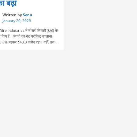
ा बढ़ा
Written by
Sonu
January 20, 2026
ire Industries ने तीसरी तिमाही (Q3) के
ी किए हैं। कंपनी का नेट प्रॉफिट सालाना
3.8% बढ़कर ₹43.3 करोड़ रहा। वहीं, इस
ी की रेवेन्यू में 11.3% की बढ़ोतरी दर्ज की गई
029 करोड़ तक पहुंच गया। बेहतर बिक्री
मांग की वजह से कंपनी के प्रदर्शन …
“Bansal
e reading
Wire
Industries
का
Q3
में
मुनाफा
बढ़ा”