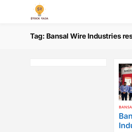
Skip
to
Stock Raja
content
Tag:
Bansal Wire Industries res
BANSA
Ban
Indu