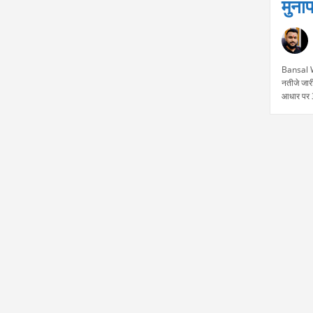
मुनाफ
Bansal W
नतीजे जार
आधार पर 
दौरान कंपन
और यह ₹1,
और स्थिर 
Continu