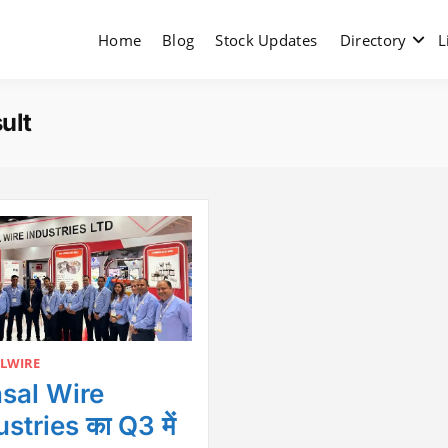
Home
Blog
Stock Updates
Directory
L
ult
LWIRE
sal Wire
stries का Q3 में