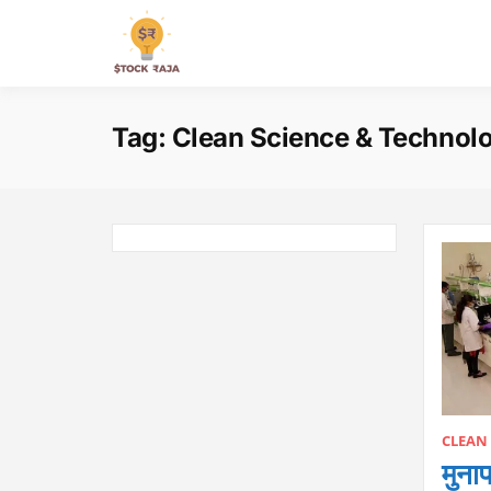
Skip
to
Stock Raja
content
Tag:
Clean Science & Technolo
CLEAN
मुना