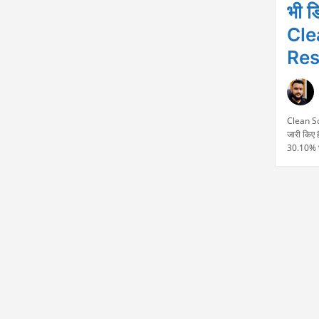
भी ड
Cle
Res
Clean Sc
जारी किए 
30.10% घट
मुकाबले कम
कंपनी की र
₹240 करोड
Continu