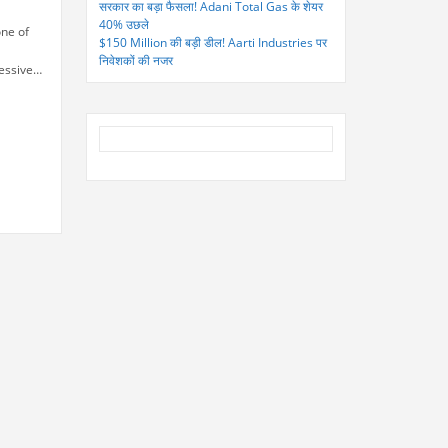
सरकार का बड़ा फैसला! Adani Total Gas के शेयर
40% उछले
one of
$150 Million की बड़ी डील! Aarti Industries पर
निवेशकों की नजर
essive
rter
 its
ean
 rally,
ade. The
 to an
ce
ology
rs
g
s;
s