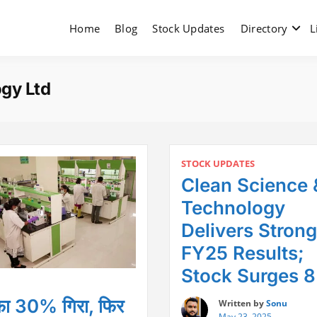
Home
Blog
Stock Updates
Directory
L
gy Ltd
STOCK UPDATES
Clean Science 
Technology
Delivers Stron
FY25 Results;
Stock Surges 
फा 30% गिरा, फिर
Written by
Sonu
May 23, 2025