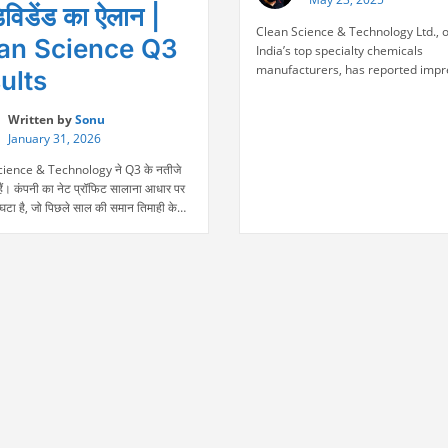
िविडेंड का ऐलान |
Clean Science & Technology Ltd., 
an Science Q3
India’s top specialty chemicals
manufacturers, has reported impr
ults
financial results for the fourth qua
ending March 31, 2025, reinforcing
Written by
Sonu
strong market position. Today, Cl
January 31, 2026
Science & Technology saw a strong
gaining over 8% during intraday tr
ience & Technology ने Q3 के नतीजे
stock opened at ₹1,337 and dipped
हैं। कंपनी का नेट प्रॉफिट सालाना आधार पर
“Clean
intraday …
Continue reading
ा है, जो पिछले साल की समान तिमाही के
Scien
जोर प्रदर्शन को दर्शाता है। इस तिमाही में
&
ेवेन्यू ₹210 करोड़ रही, जो पिछले साल
Techn
़ थी। यानी रेवेन्यू में भी सालाना आधार …
Delive
“मुनाफा
e reading
Stron
30%
Q4
गिरा,
FY25
फिर
Result
भी
Stock
डिविडेंड
Surge
का
8%”
ऐलान
|