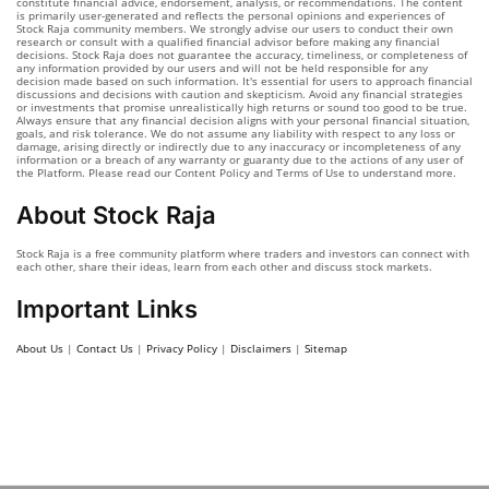
constitute financial advice, endorsement, analysis, or recommendations. The content
is primarily user-generated and reflects the personal opinions and experiences of
Stock Raja community members. We strongly advise our users to conduct their own
research or consult with a qualified financial advisor before making any financial
decisions. Stock Raja does not guarantee the accuracy, timeliness, or completeness of
any information provided by our users and will not be held responsible for any
decision made based on such information. It's essential for users to approach financial
discussions and decisions with caution and skepticism. Avoid any financial strategies
or investments that promise unrealistically high returns or sound too good to be true.
Always ensure that any financial decision aligns with your personal financial situation,
goals, and risk tolerance. We do not assume any liability with respect to any loss or
damage, arising directly or indirectly due to any inaccuracy or incompleteness of any
information or a breach of any warranty or guaranty due to the actions of any user of
the Platform. Please read our Content Policy and Terms of Use to understand more.
About Stock Raja
Stock Raja is a free community platform where traders and investors can connect with
each other, share their ideas, learn from each other and discuss stock markets.
Important Links
About Us
|
Contact Us
|
Privacy Policy
|
Disclaimers
|
Sitemap