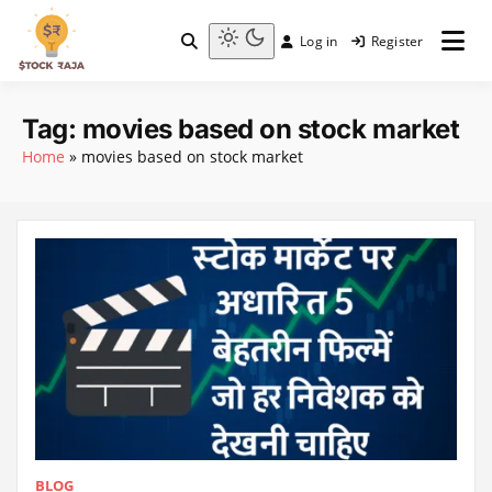
Skip
to
Log in
Register
content
Stock Raja
Light
mode
(click
Tag:
movies based on stock market
to
Home
»
movies based on stock market
switch
to
dark)
BLOG