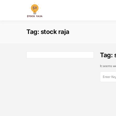
Skip
to
Stock Raja
content
Tag:
stock raja
Tag:
It seems we
Search
for: